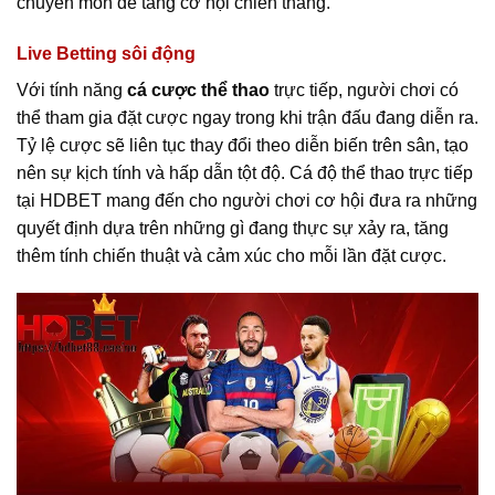
chuyên môn để tăng cơ hội chiến thắng.
Live Betting sôi động
Với tính năng
cá cược thể thao
trực tiếp, người chơi có
thể tham gia đặt cược ngay trong khi trận đấu đang diễn ra.
Tỷ lệ cược sẽ liên tục thay đổi theo diễn biến trên sân, tạo
nên sự kịch tính và hấp dẫn tột độ. Cá độ thể thao trực tiếp
tại HDBET mang đến cho người chơi cơ hội đưa ra những
quyết định dựa trên những gì đang thực sự xảy ra, tăng
thêm tính chiến thuật và cảm xúc cho mỗi lần đặt cược.