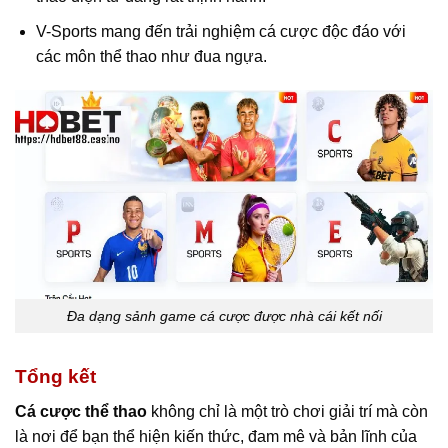
V-Sports mang đến trải nghiệm cá cược độc đáo với
các môn thể thao như đua ngựa.
Đa dạng sảnh game cá cược được nhà cái kết nối
Tổng kết
Cá cược thể thao
không chỉ là một trò chơi giải trí mà còn
là nơi để bạn thể hiện kiến thức, đam mê và bản lĩnh của