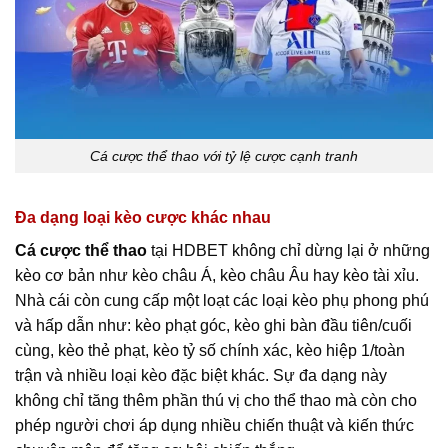
Cá cược thể thao với tỷ lệ cược cạnh tranh
Đa dạng loại kèo cược khác nhau
Cá cược thể thao
tại HDBET không chỉ dừng lại ở những
kèo cơ bản như kèo châu Á, kèo châu Âu hay kèo tài xỉu.
Nhà cái còn cung cấp một loạt các loại kèo phụ phong phú
và hấp dẫn như: kèo phạt góc, kèo ghi bàn đầu tiên/cuối
cùng, kèo thẻ phạt, kèo tỷ số chính xác, kèo hiệp 1/toàn
trận và nhiều loại kèo đặc biệt khác. Sự đa dạng này
không chỉ tăng thêm phần thú vị cho thể thao mà còn cho
phép người chơi áp dụng nhiều chiến thuật và kiến thức