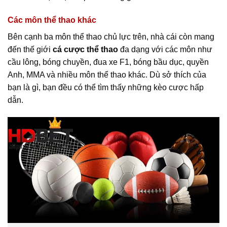
Các môn thể thao khác
Bên cạnh ba môn thể thao chủ lực trên, nhà cái còn mang
đến thế giới
cá cược thể thao
đa dạng với các môn như
cầu lông, bóng chuyền, đua xe F1, bóng bầu dục, quyền
Anh, MMA và nhiều môn thể thao khác. Dù sở thích của
bạn là gì, bạn đều có thể tìm thấy những kèo cược hấp
dẫn.