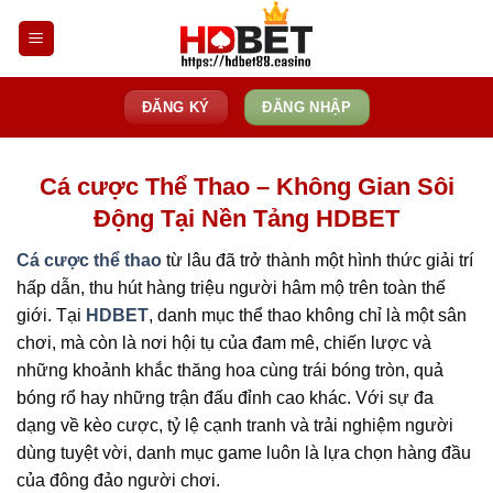
Bỏ
qua
nội
dung
ĐĂNG KÝ
ĐĂNG NHẬP
Cá cược Thể Thao – Không Gian Sôi
Động Tại Nền Tảng HDBET
Cá cược thể thao
từ lâu đã trở thành một hình thức giải trí
hấp dẫn, thu hút hàng triệu người hâm mộ trên toàn thế
giới. Tại
HDBET
, danh mục thể thao không chỉ là một sân
chơi, mà còn là nơi hội tụ của đam mê, chiến lược và
những khoảnh khắc thăng hoa cùng trái bóng tròn, quả
bóng rổ hay những trận đấu đỉnh cao khác. Với sự đa
dạng về kèo cược, tỷ lệ cạnh tranh và trải nghiệm người
dùng tuyệt vời, danh mục game luôn là lựa chọn hàng đầu
của đông đảo người chơi.