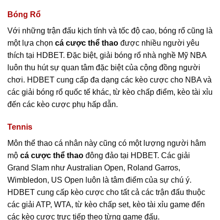
Bóng Rổ
Với những trận đấu kịch tính và tốc độ cao, bóng rổ cũng là
một lựa chọn
cá cược thể thao
được nhiều người yêu
thích tại HDBET. Đặc biệt, giải bóng rổ nhà nghề Mỹ NBA
luôn thu hút sự quan tâm đặc biệt của cộng đồng người
chơi. HDBET cung cấp đa dạng các kèo cược cho NBA và
các giải bóng rổ quốc tế khác, từ kèo chấp điểm, kèo tài xỉu
đến các kèo cược phụ hấp dẫn.
Tennis
Môn thể thao cá nhân này cũng có một lượng người hâm
mộ
cá cược thể thao
đông đảo tại HDBET. Các giải
Grand Slam như Australian Open, Roland Garros,
Wimbledon, US Open luôn là tâm điểm của sự chú ý.
HDBET cung cấp kèo cược cho tất cả các trận đấu thuộc
các giải ATP, WTA, từ kèo chấp set, kèo tài xỉu game đến
các kèo cược trực tiếp theo từng game đấu.