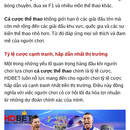
bóng chuyền, đua xe F1 và nhiều môn thể thao khác.
Cá cược thể thao
không giới hạn ở các giải đấu lớn mà
còn mở rộng đến các giải đấu khu vực, quốc gia và các sự
kiện thể thao nhỏ hơn. Từ đó đáp ứng mọi sở thích và đam
mê của người chơi.
Tỷ lệ cược cạnh tranh, hấp dẫn nhất thị trường
Một trong những yếu tố quan trọng hàng đầu khi người
chơi lựa chọn
cá cược thể thao
chính là tỷ lệ cược.
HDBET luôn nỗ lực mang đến cho người chơi tỷ lệ cược
hấp dẫn và cạnh tranh nhất trên thị trường. Điều này đồng
nghĩa với việc người chơi có cơ hội tối đa hóa lợi nhuận
từ những dự đoán chính xác của mình.