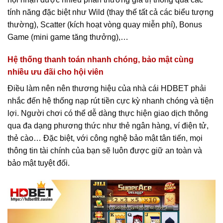
tính năng đặc biệt như Wild (thay thế tất cả các biểu tượng
thường), Scatter (kích hoạt vòng quay miễn phí), Bonus
Game (mini game tăng thưởng),…
Hệ thống thanh toán nhanh chóng, bảo mật cùng
nhiều ưu đãi cho hội viên
Điều làm nên nên thương hiệu của nhà cái HDBET phải
nhắc đến hệ thống nạp rút tiền cực kỳ nhanh chóng và tiện
lợi. Người chơi có thể dễ dàng thực hiện giao dịch thông
qua đa dạng phương thức như thẻ ngân hàng, ví điện tử,
thẻ cào… Đặc biệt, với công nghệ bảo mật tân tiến, mọi
thông tin tài chính của bạn sẽ luôn được giữ an toàn và
bảo mật tuyệt đối.