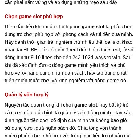
cần phải nắm vững và áp dụng những mẹo sau đây:
Chọn game slot phù hợp
Điều đầu tiên khi muốn chinh phục
game slot
là phải chọn
đúng trò chơi phù hợp với phong cách và túi tiền của mình.
Hãy dành thời gian trải nghiệm thử nhiều thể loại slot khác
nhau tại HDBET, từ cổ điển 3 reel đến hiện đại 5 reel, từ số
dòng ít như 9-10 lines cho đến 243-1024 ways to win. Sau
khi đã xác định được dòng game mình yêu thích và phù
hợp về kỹ năng cũng như ngân sách, hãy tập trung phát
triển chiến thuật chơi và kinh nghiệm với dòng game đó.
Quản lý vốn hợp lý
Nguyên tắc quan trọng khi chơi
game slot
, hay bất kỳ trò
cá cược nào, đó chính là quản lý vốn thông minh. Hãy xác
định nguồn tiền chơi cố định của mình và không bao giờ
sử dụng vượt quá ngân sách đó. Chia tổng vốn thành
nhiều phiên chơi nhỏ hơn với từng mục tiêu lợi nhuận cụ