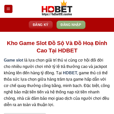
Bỏ
qua
nội
dung
ĐĂNG KÝ
ĐĂNG NHẬP
Kho Game Slot Đồ Sộ Và Đồ Hoạ Đỉnh
Cao Tại HDBET
Game slot
là lựa chọn giải trí thú vị cùng cơ hội đổi đời
cho nhiều người chơi nhờ tỷ lệ trả thưởng cao và jackpot
khủng lên đến hàng tỷ đồng. Tại
HDBET,
game thủ có thể
thỏa sức lựa chọn giữa hàng trăm tựa game hấp dẫn với
cơ chế quay thưởng công bằng, minh bạch. Đặc biệt, công
nghệ bảo mật tiên tiến và hệ thống nạp rút tiền nhanh
chóng, nhà cái đảm bảo mọi giao dịch của người chơi đều
diễn ra an toàn và thuận lợi.