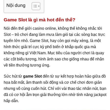
Nội dung
Game Slot là gì mà hot đến thế?
Nói đến thế giới casino online, không thể không nhắc tới
Slot – trò chơi đang làm mưa làm gió tại các sòng bạc trực
tuyến lớn nhỏ. Game Slot, hay còn gọi máy xèng, là một
hình thức giải trí cực kỳ phổ biến ở khắp quốc gia mà
không riêng gì Việt Nam. Mục tiêu của người chơi là quay
các cột biểu tượng, hình ảnh sao cho giống nhau để nhận
về tiền thưởng tương ứng.
Sức hút từ
game Slot
đến từ sự kết hợp hoàn hảo giữa đồ
họa bắt mắt, âm thanh sôi động và cơ chế chơi đơn giản
nhưng vô cùng cuốn hút. Chỉ với vài thao tác nhấn nút, bạn
đã có cơ hội ẵm trọn giải thưởng lớn nhờ tính năng jackpot
hấp dẫn.