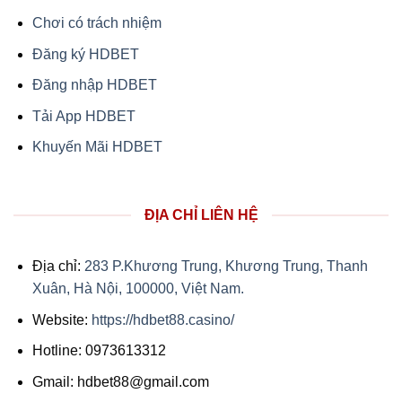
Chơi có trách nhiệm
Đăng ký HDBET
Đăng nhập HDBET
Tải App HDBET
Khuyến Mãi HDBET
ĐỊA CHỈ LIÊN HỆ
Địa chỉ:
283 P.Khương Trung, Khương Trung, Thanh
Xuân, Hà Nội, 100000, Việt Nam.
Website:
https://hdbet88.casino/
Hotline: 0973613312
Gmail:
hdbet88@gmail.com