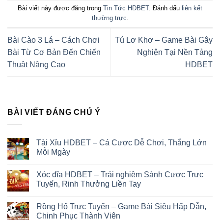
Bài viết này được đăng trong
Tin Tức HDBET
. Đánh dấu
liên kết
thường trực
.
Bài Cào 3 Lá – Cách Chơi
Tú Lơ Khơ – Game Bài Gây
Bài Từ Cơ Bản Đến Chiến
Nghiện Tại Nền Tảng
Thuật Nâng Cao
HDBET
BÀI VIẾT ĐÁNG CHÚ Ý
Tài Xỉu HDBET – Cá Cược Dễ Chơi, Thắng Lớn
Mỗi Mgày
Xóc đĩa HDBET – Trải nghiệm Sảnh Cược Trực
Tuyến, Rinh Thưởng Liền Tay
Rồng Hổ Trực Tuyến – Game Bài Siêu Hấp Dẫn,
Chinh Phục Thành Viên