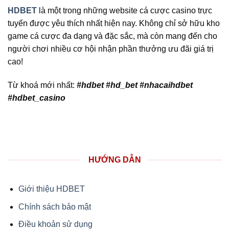
HDBET
là một trong những website cá cược casino trực
tuyến được yêu thích nhất hiện nay. Không chỉ sở hữu kho
game cá cược đa dạng và đặc sắc, mà còn mang đến cho
người chơi nhiều cơ hội nhận phần thưởng ưu đãi giá trị
cao!
Từ khoá mới nhất:
#hdbet #hd_bet #nhacaihdbet
#hdbet_casino
HƯỚNG DẪN
Giới thiệu HDBET
Chính sách bảo mật
Điều khoản sử dụng