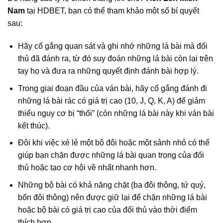
Nam
tại HDBET, bạn có thể tham khảo một số bí quyết
sau:
Hãy cố gắng quan sát và ghi nhớ những lá bài mà đối
thủ đã đánh ra, từ đó suy đoán những lá bài còn lại trên
tay họ và đưa ra những quyết định đánh bài hợp lý.
Trong giai đoạn đầu của ván bài, hãy cố gắng đánh đi
những lá bài rác có giá trị cao (10, J, Q, K, A) để giảm
thiểu nguy cơ bị “thối” (còn những lá bài này khi ván bài
kết thúc).
Đôi khi việc xé lẻ một bộ đôi hoặc một sảnh nhỏ có thể
giúp bạn chặn được những lá bài quan trọng của đối
thủ hoặc tạo cơ hội về nhất nhanh hơn.
Những bộ bài có khả năng chặt (ba đôi thông, tứ quý,
bốn đôi thông) nên được giữ lại để chặn những lá bài
hoặc bộ bài có giá trị cao của đối thủ vào thời điểm
thích hợp.