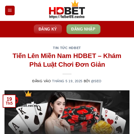
Bỏ
qua
nội
dung
ĐĂNG KÝ
ĐĂNG NHẬP
TIN TỨC HDBET
Tiến Lên Miền Nam HDBET – Khám
Phá Luật Chơi Đơn Giản
ĐĂNG VÀO
THÁNG 5 19, 2025
BỞI
@SEO
19
Th5